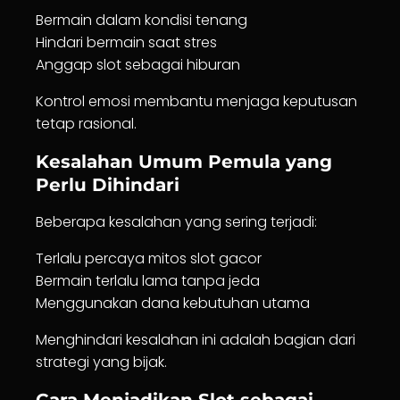
Bermain dalam kondisi tenang
Hindari bermain saat stres
Anggap slot sebagai hiburan
Kontrol emosi membantu menjaga keputusan
tetap rasional.
Kesalahan Umum Pemula yang
Perlu Dihindari
Beberapa kesalahan yang sering terjadi:
Terlalu percaya mitos slot gacor
Bermain terlalu lama tanpa jeda
Menggunakan dana kebutuhan utama
Menghindari kesalahan ini adalah bagian dari
strategi yang bijak.
Cara Menjadikan Slot sebagai