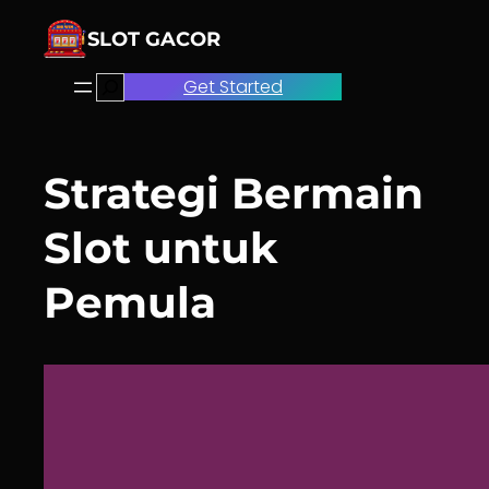
Skip
SLOT GACOR
to
content
Search
Get Started
Strategi Bermain
Slot untuk
Pemula