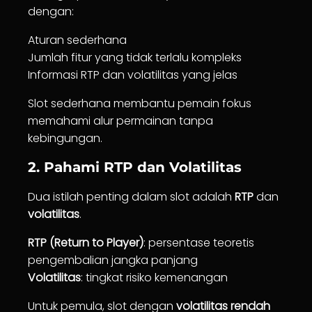
dengan:
Aturan sederhana
Jumlah fitur yang tidak terlalu kompleks
Informasi RTP dan volatilitas yang jelas
Slot sederhana membantu pemain fokus
memahami alur permainan tanpa
kebingungan.
2. Pahami RTP dan Volatilitas
Dua istilah penting dalam slot adalah
RTP
dan
volatilitas
.
RTP (Return to Player)
: persentase teoretis
pengembalian jangka panjang
Volatilitas
: tingkat risiko kemenangan
Untuk pemula, slot dengan
volatilitas rendah