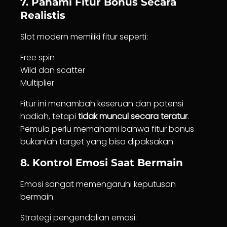
7. Pahami Fitur Bonus Secara
Realistis
Slot modern memiliki fitur seperti:
Free spin
Wild dan scatter
Multiplier
Fitur ini menambah keseruan dan potensi
hadiah, tetapi
tidak muncul secara teratur
.
Pemula perlu memahami bahwa fitur bonus
bukanlah target yang bisa dipaksakan.
8. Kontrol Emosi Saat Bermain
Emosi sangat memengaruhi keputusan
bermain.
Strategi pengendalian emosi: