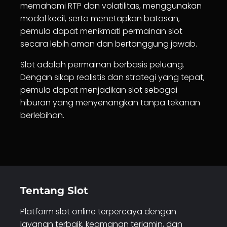
memahami RTP dan volatilitas, menggunakan
modal kecil, serta menetapkan batasan,
pemula dapat menikmati permainan slot
secara lebih aman dan bertanggung jawab.
Slot adalah permainan berbasis peluang.
Dengan sikap realistis dan strategi yang tepat,
pemula dapat menjadikan slot sebagai
hiburan yang menyenangkan tanpa tekanan
berlebihan.
Tentang Slot
Platform slot online terpercaya dengan
layanan terbaik, keamanan terjamin, dan