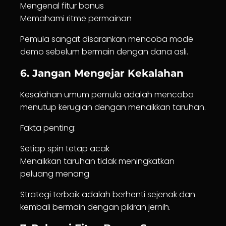
Mengenal fitur bonus
Memahami ritme permainan
Pemula sangat disarankan mencoba mode
demo sebelum bermain dengan dana asli.
6. Jangan Mengejar Kekalahan
Kesalahan umum pemula adalah mencoba
menutup kerugian dengan menaikkan taruhan.
Fakta penting:
Setiap spin tetap acak
Menaikkan taruhan tidak meningkatkan
peluang menang
Strategi terbaik adalah berhenti sejenak dan
kembali bermain dengan pikiran jernih.