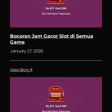
Bocoran Jam Gacor Slot di Semua
Game
January 27, 2026
:
View Blog 🡭
Bocoran
Jam
Gacor
Slot
di
Semua